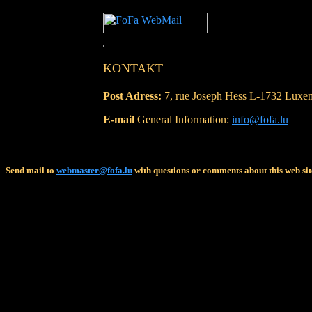
KONTAKT
Post Adress:
7, rue Joseph Hess L-1732 Lux
E-mail
General Information:
info@fofa.lu
Send mail to
webmaster@fofa.lu
with questions or comments about this web sit