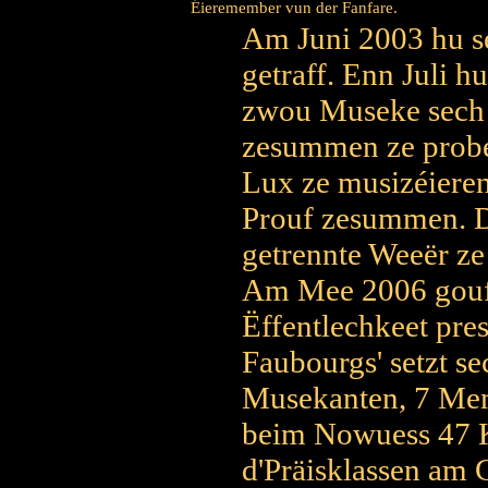
Éieremember vun der Fanfare.
Am Juni 2003 hu s
getraff. Enn Juli
zwou Museke sech b
zesummen ze probé
Lux ze musizéieren
Prouf zesummen. Dé
getrennte Weeër ze
Am Mee 2006 gouf 
Ëffentlechkeet pre
Faubourgs' setzt s
Musekanten, 7 Memb
beim Nowuess 47 K
d'Präisklassen am 