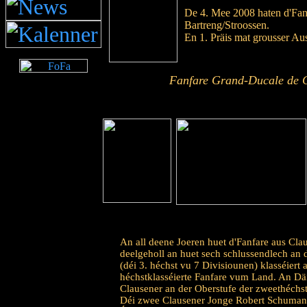
De 4. Mee 2008 haten d'Fan
Bartreng/Stroossen.
En 1. Präis mat grousser Au
Fanfare Grand-Ducale de 
An all deene Joeren huet d'Fanfare aus Cl
deelgeholl an huet sech schlussendlech an d
(déi 3. héchst vu 7 Divisiounen) klasséiert 
héchstklasséierte Fanfare vum Land. An Däi
Clausener an der Oberstufe der zweethéchst
Déi zwee Clausener Jonge Robert Schuman 