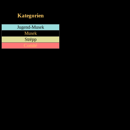
iCalendar-Feed
Kategorien
Jugend-Musek
Musek
Strëpp
Comité