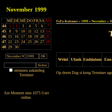
November
1999
Haut
MÉ
DË
MË
DO
FR
SA
SO
FoFa-Kalenner »
1999
»
November
» 3
44
1
2
3
4
5
6
7
45
8
9
10
11
12
13
14
46
15
16
17
18
19
20
21
47
22
23
24
25
26
27
28
48
29
30
Wéini
Ufank
Enddatum
Enn
nëmmen zukünfteg
Op deem Dag si keng Terminer ag
Terminer
Am Détail sichen
Drock Preview
Nei agedroen
Am Moment sinn 1075 User
online.
Wien ass online?
RSS-Feed