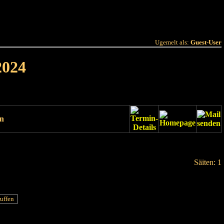
 Joer
Terminlëscht
Ugemelt als:
Guest-User
2024
un
Säiten: 1