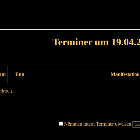
Haut
Dëss Woch
Dëse Mount
Dëst
Umellen
Terminer um 19.04.
Dag virdrunn
Dag duerno
um
Enn
Manifestatio
edroen.
Dag virdrunn
Dag duerno
Nëmmen intern Terminer uweisen