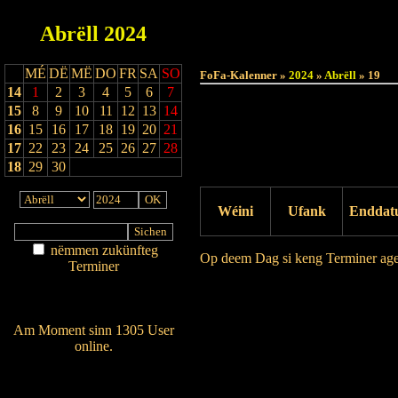
Abrëll
2024
MÉ
DË
MË
DO
FR
SA
SO
FoFa-Kalenner »
2024
»
Abrëll
» 19
14
1
2
3
4
5
6
7
15
8
9
10
11
12
13
14
16
15
16
17
18
19
20
21
17
22
23
24
25
26
27
28
18
29
30
Wéini
Ufank
Enddat
nëmmen zukünfteg
Op deem Dag si keng Terminer ag
Terminer
Am Détail sichen
Drock Preview
Nei agedroen
Am Moment sinn 1305 User
online.
Wien ass online?
RSS-Feed