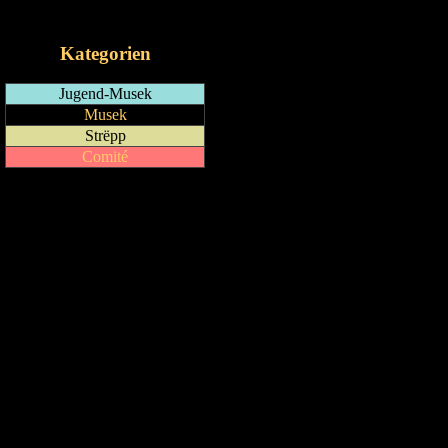
iCalendar-Feed
Kategorien
Jugend-Musek
Musek
Strëpp
Comité