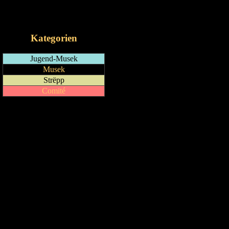
RSS-Feed
iCalendar-Feed
Kategorien
Jugend-Musek
Musek
Strëpp
Comité