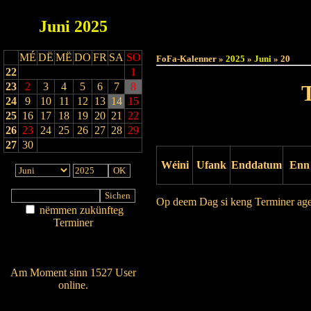
Juni
2025
Haut
MÉ
DË
MË
DO
FR
SA
SO
FoFa-Kalenner »
2025
»
Juni
» 20
22
1
23
2
3
4
5
6
7
8
24
9
10
11
12
13
14
15
25
16
17
18
19
20
21
22
26
23
24
25
26
27
28
29
27
30
Wéini
Ufank
Enddatum
Enn
Op deem Dag si keng Terminer ag
nëmmen zukünfteg
Terminer
Drock Preview
Am Détail sichen
Nei agedroen
Am Moment sinn 1527 User
online.
Wien ass online?