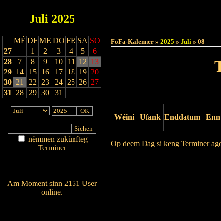
Juli
2025
Haut
MÉ
DË
MË
DO
FR
SA
SO
FoFa-Kalenner »
2025
»
Juli
» 08
27
1
2
3
4
5
6
28
7
8
9
10
11
12
13
29
14
15
16
17
18
19
20
30
21
22
23
24
25
26
27
31
28
29
30
31
Wéini
Ufank
Enddatum
Enn
nëmmen zukünfteg
Op deem Dag si keng Terminer ag
Terminer
Am Détail sichen
Drock Preview
Nei agedroen
Am Moment sinn 2151 User
online.
Wien ass online?
RSS-Feed