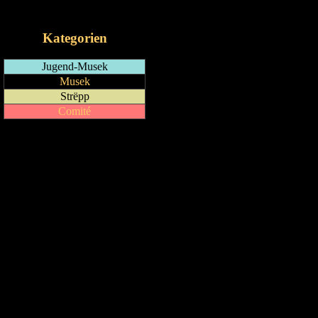
iCalendar-Feed
Kategorien
Jugend-Musek
Musek
Strëpp
Comité