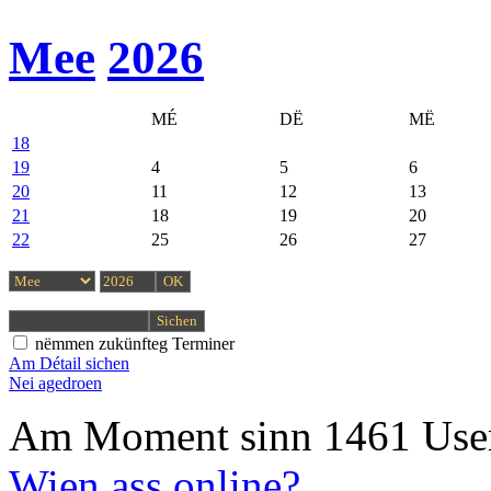
Mee
2026
MÉ
DË
MË
18
19
4
5
6
20
11
12
13
21
18
19
20
22
25
26
27
nëmmen zukünfteg Terminer
Am Détail sichen
Nei agedroen
Am Moment sinn 1461 User
Wien ass online?