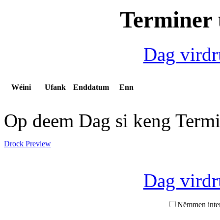
Terminer 
Dag vird
Wéini
Ufank
Enddatum
Enn
Op deem Dag si keng Termi
Drock Preview
Dag vird
Nëmmen inte