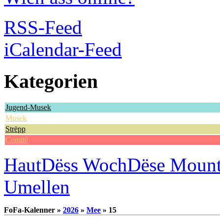
RSS-Feed
iCalendar-Feed
Kategorien
Jugend-Musek
Musek
Strëpp
Comité
Haut
Dëss Woch
Dëse Moun
Umellen
FoFa-Kalenner »
2026
»
Mee
» 15