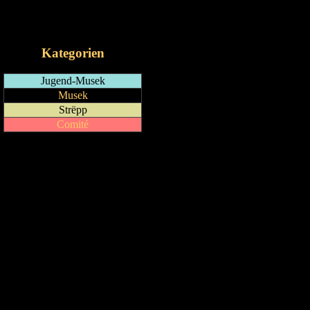
RSS-Feed
iCalendar-Feed
Kategorien
Jugend-Musek
Musek
Strëpp
Comité