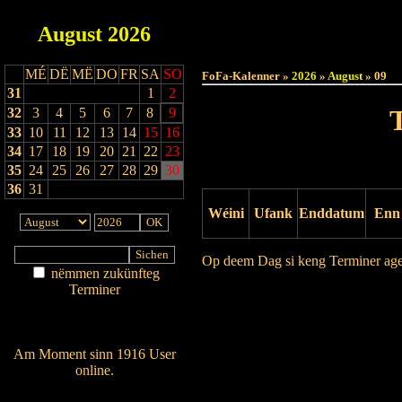
August
2026
Haut
MÉ
DË
MË
DO
FR
SA
SO
FoFa-Kalenner »
2026
»
August
» 09
31
1
2
32
3
4
5
6
7
8
9
33
10
11
12
13
14
15
16
34
17
18
19
20
21
22
23
35
24
25
26
27
28
29
30
36
31
Wéini
Ufank
Enddatum
Enn
Op deem Dag si keng Terminer ag
nëmmen zukünfteg
Terminer
Drock Preview
Am Détail sichen
Nei agedroen
Am Moment sinn 1916 User
online.
Wien ass online?