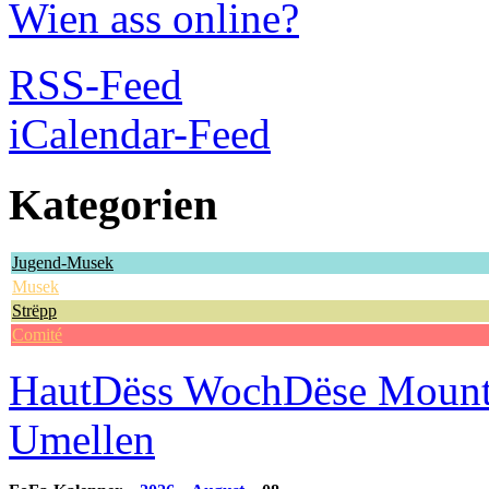
Wien ass online?
RSS-Feed
iCalendar-Feed
Kategorien
Jugend-Musek
Musek
Strëpp
Comité
Haut
Dëss Woch
Dëse Moun
Umellen