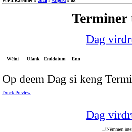
FoFa-Kalenner »
2026
»
August
» 08
Terminer 
Dag vird
Wéini
Ufank
Enddatum
Enn
Op deem Dag si keng Termi
Drock Preview
Dag vird
Nëmmen inte