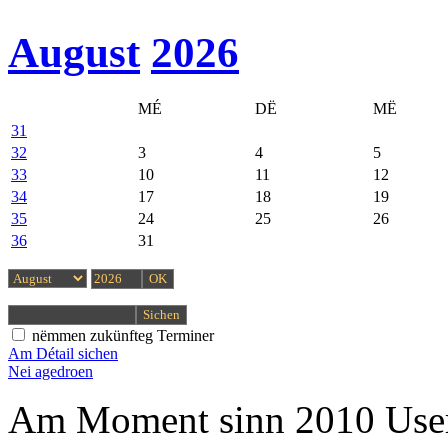
August
2026
MÉ
DË
MË
31
32
3
4
5
33
10
11
12
34
17
18
19
35
24
25
26
36
31
nëmmen zukünfteg Terminer
Am Détail sichen
Nei agedroen
Am Moment sinn 2010 User