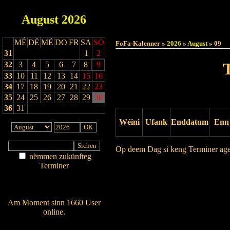
August
2026
Haut
MÉ
DË
MË
DO
FR
SA
SO
FoFa-Kalenner »
2026
»
August
» 09
31
1
2
32
3
4
5
6
7
8
9
33
10
11
12
13
14
15
16
34
17
18
19
20
21
22
23
35
24
25
26
27
28
29
30
36
31
Wéini
Ufank
Enddatum
Enn
Op deem Dag si keng Terminer ag
nëmmen zukünfteg
Terminer
Drock Preview
Am Détail sichen
Nei agedroen
Am Moment sinn 1660 User
online.
Wien ass online?