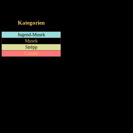
RSS-Feed
iCalendar-Feed
Kategorien
Jugend-Musek
Musek
Strëpp
Comité