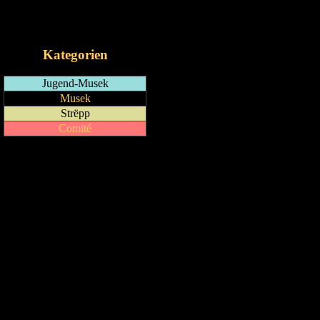
RSS-Feed
iCalendar-Feed
Kategorien
Jugend-Musek
Musek
Strëpp
Comité