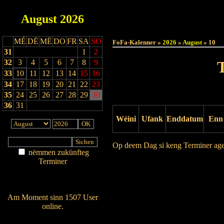
August
2026
Haut
MÉ
DË
MË
DO
FR
SA
SO
FoFa-Kalenner »
2026
»
August
» 10
31
1
2
32
3
4
5
6
7
8
9
33
10
11
12
13
14
15
16
34
17
18
19
20
21
22
23
35
24
25
26
27
28
29
30
36
31
Wéini
Ufank
Enddatum
Enn
Op deem Dag si keng Terminer ag
nëmmen zukünfteg
Terminer
Drock Preview
Am Détail sichen
Nei agedroen
Am Moment sinn 1507 User
online.
Wien ass online?