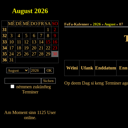
August
2026
Haut
MÉ
DË
MË
DO
FR
SA
SO
FoFa-Kalenner »
2026
»
August
» 07
31
1
2
32
3
4
5
6
7
8
9
33
10
11
12
13
14
15
16
34
17
18
19
20
21
22
23
35
24
25
26
27
28
29
30
36
31
Wéini
Ufank
Enddatum
Enn
Op deem Dag si keng Terminer ag
nëmmen zukünfteg
Terminer
Drock Preview
Am Détail sichen
Nei agedroen
Am Moment sinn 1125 User
online.
Wien ass online?