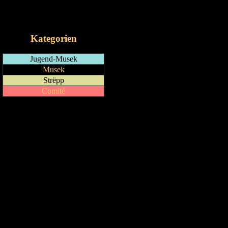
RSS-Feed
iCalendar-Feed
Kategorien
Jugend-Musek
Musek
Strëpp
Comité