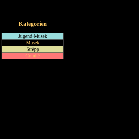
RSS-Feed
iCalendar-Feed
Kategorien
Jugend-Musek
Musek
Strëpp
Comité