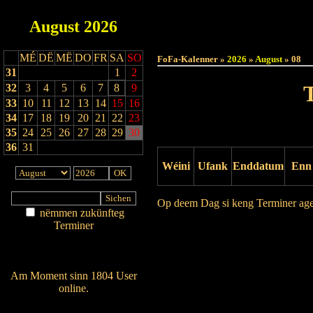
August
2026
Haut
MÉ
DË
MË
DO
FR
SA
SO
FoFa-Kalenner »
2026
»
August
» 08
31
1
2
32
3
4
5
6
7
8
9
33
10
11
12
13
14
15
16
34
17
18
19
20
21
22
23
35
24
25
26
27
28
29
30
36
31
Wéini
Ufank
Enddatum
Enn
Op deem Dag si keng Terminer ag
nëmmen zukünfteg
Terminer
Drock Preview
Am Détail sichen
Nei agedroen
Am Moment sinn 1804 User
online.
Wien ass online?