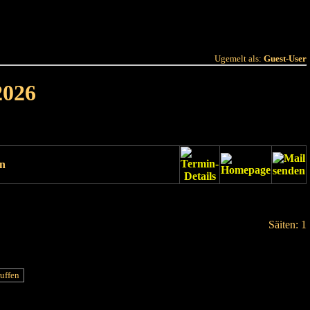
 Joer
Terminlëscht
Ugemelt als:
Guest-User
2026
un
Säiten: 1