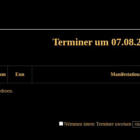
Haut
Dëss Woch
Dëse Mount
Dëst
Umellen
Terminer um 07.08.
Dag virdrunn
Dag duerno
um
Enn
Manifestatio
edroen.
Dag virdrunn
Dag duerno
Nëmmen intern Terminer uweisen