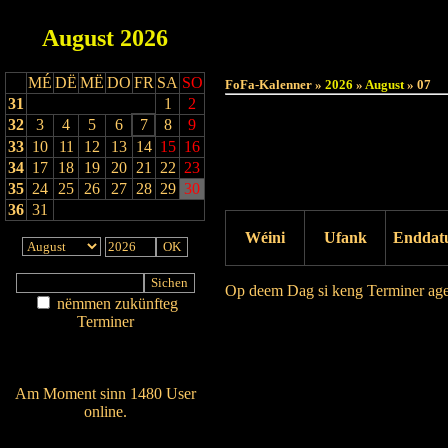
August
2026
MÉ
DË
MË
DO
FR
SA
SO
FoFa-Kalenner »
2026
»
August
» 07
31
1
2
32
3
4
5
6
7
8
9
33
10
11
12
13
14
15
16
34
17
18
19
20
21
22
23
35
24
25
26
27
28
29
30
36
31
Wéini
Ufank
Enddat
Op deem Dag si keng Terminer ag
nëmmen zukünfteg
Terminer
Drock Preview
Am Détail sichen
Nei agedroen
Am Moment sinn 1480 User
online.
Wien ass online?