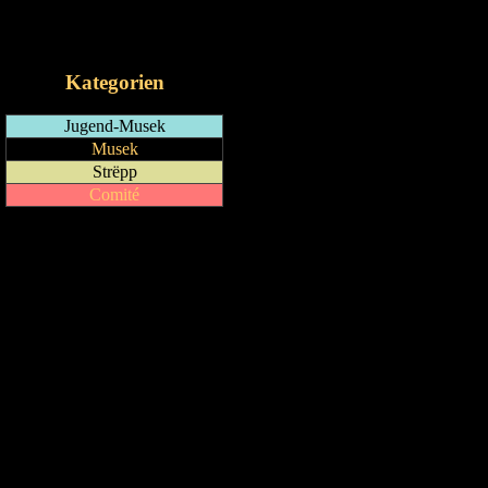
RSS-Feed
iCalendar-Feed
Kategorien
Jugend-Musek
Musek
Strëpp
Comité