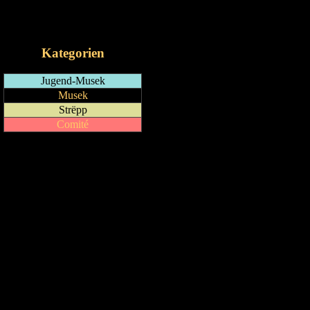
RSS-Feed
iCalendar-Feed
Kategorien
Jugend-Musek
Musek
Strëpp
Comité