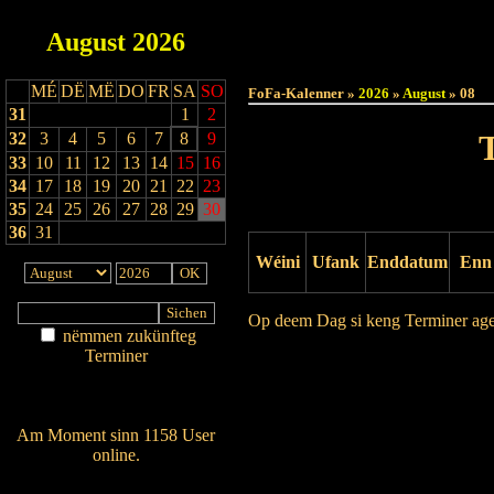
August
2026
Haut
MÉ
DË
MË
DO
FR
SA
SO
FoFa-Kalenner »
2026
»
August
» 08
31
1
2
32
3
4
5
6
7
8
9
33
10
11
12
13
14
15
16
34
17
18
19
20
21
22
23
35
24
25
26
27
28
29
30
36
31
Wéini
Ufank
Enddatum
Enn
Op deem Dag si keng Terminer ag
nëmmen zukünfteg
Terminer
Drock Preview
Am Détail sichen
Nei agedroen
Am Moment sinn 1158 User
online.
Wien ass online?