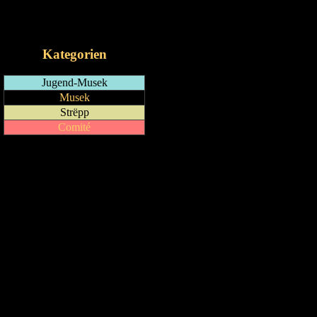
RSS-Feed
iCalendar-Feed
Kategorien
Jugend-Musek
Musek
Strëpp
Comité