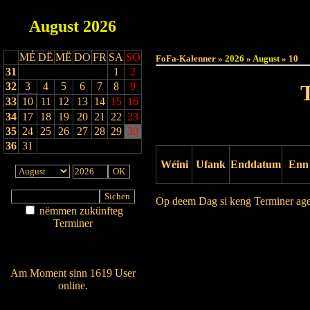
August
2026
Haut
MÉ
DË
MË
DO
FR
SA
SO
FoFa-Kalenner »
2026
»
August
» 10
31
1
2
32
3
4
5
6
7
8
9
33
10
11
12
13
14
15
16
34
17
18
19
20
21
22
23
35
24
25
26
27
28
29
30
36
31
Wéini
Ufank
Enddatum
Enn
Op deem Dag si keng Terminer ag
nëmmen zukünfteg
Terminer
Drock Preview
Am Détail sichen
Nei agedroen
Am Moment sinn 1619 User
online.
Wien ass online?