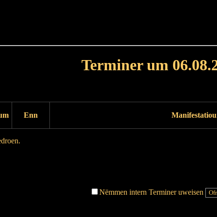
Haut
Dëss Woch
Dëse Mount
Dëst
Umellen
Terminer um 06.08.
Dag virdrunn
Dag duerno
um
Enn
Manifestatio
edroen.
Dag virdrunn
Dag duerno
Nëmmen intern Terminer uweisen