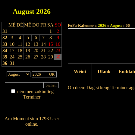
August
2026
MÉ
DË
MË
DO
FR
SA
SO
FoFa-Kalenner »
2026
»
August
» 06
31
1
2
32
3
4
5
6
7
8
9
33
10
11
12
13
14
15
16
34
17
18
19
20
21
22
23
35
24
25
26
27
28
29
30
36
31
Wéini
Ufank
Enddat
Op deem Dag si keng Terminer ag
nëmmen zukünfteg
Terminer
Drock Preview
Am Détail sichen
Nei agedroen
Am Moment sinn 1793 User
online.
Wien ass online?