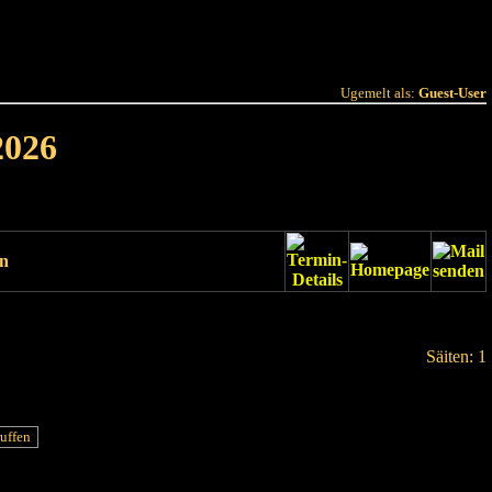
 Joer
Terminlëscht
Ugemelt als:
Guest-User
2026
un
Säiten: 1