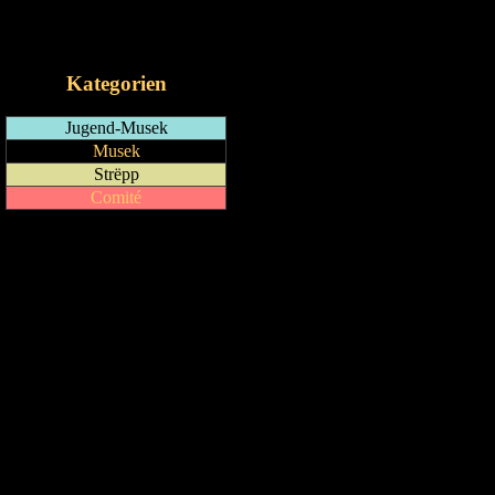
RSS-Feed
iCalendar-Feed
Kategorien
Jugend-Musek
Musek
Strëpp
Comité