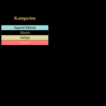
RSS-Feed
iCalendar-Feed
Kategorien
Jugend-Musek
Musek
Strëpp
Comité