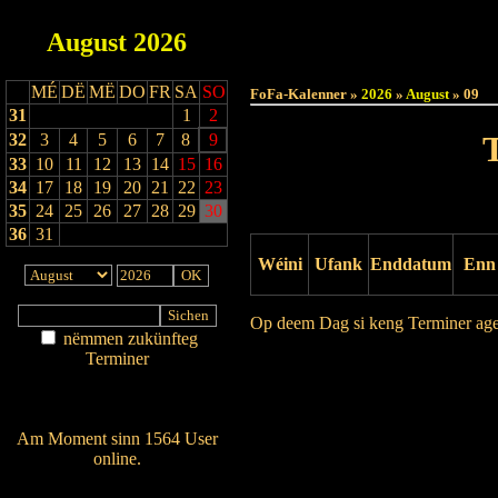
August
2026
Haut
MÉ
DË
MË
DO
FR
SA
SO
FoFa-Kalenner »
2026
»
August
» 09
31
1
2
32
3
4
5
6
7
8
9
33
10
11
12
13
14
15
16
34
17
18
19
20
21
22
23
35
24
25
26
27
28
29
30
36
31
Wéini
Ufank
Enddatum
Enn
Op deem Dag si keng Terminer ag
nëmmen zukünfteg
Terminer
Drock Preview
Am Détail sichen
Nei agedroen
Am Moment sinn 1564 User
online.
Wien ass online?