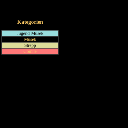
RSS-Feed
iCalendar-Feed
Kategorien
Jugend-Musek
Musek
Strëpp
Comité