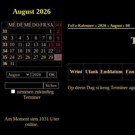
August
2026
Haut
MÉ
DË
MË
DO
FR
SA
SO
FoFa-Kalenner »
2026
»
August
» 08
31
1
2
32
3
4
5
6
7
8
9
33
10
11
12
13
14
15
16
34
17
18
19
20
21
22
23
35
24
25
26
27
28
29
30
36
31
Wéini
Ufank
Enddatum
Enn
Op deem Dag si keng Terminer ag
nëmmen zukünfteg
Terminer
Drock Preview
Am Détail sichen
Nei agedroen
Am Moment sinn 1031 User
online.
Wien ass online?