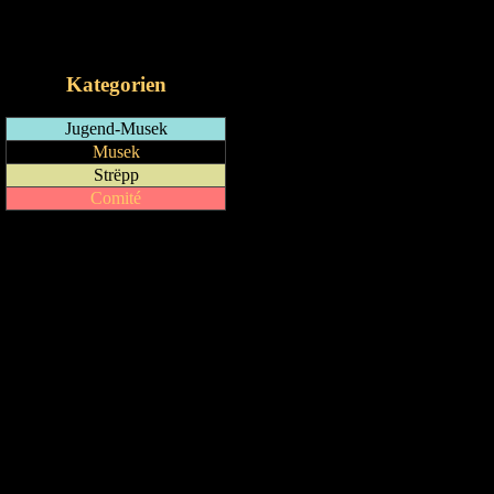
RSS-Feed
iCalendar-Feed
Kategorien
Jugend-Musek
Musek
Strëpp
Comité