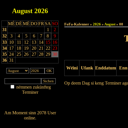
August
2026
Haut
MÉ
DË
MË
DO
FR
SA
SO
FoFa-Kalenner »
2026
»
August
» 08
31
1
2
32
3
4
5
6
7
8
9
33
10
11
12
13
14
15
16
34
17
18
19
20
21
22
23
35
24
25
26
27
28
29
30
36
31
Wéini
Ufank
Enddatum
Enn
Op deem Dag si keng Terminer ag
nëmmen zukünfteg
Terminer
Drock Preview
Am Détail sichen
Nei agedroen
Am Moment sinn 2078 User
online.
Wien ass online?