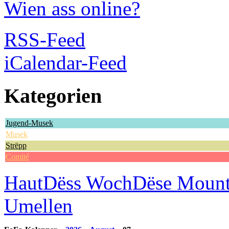
Wien ass online?
RSS-Feed
iCalendar-Feed
Kategorien
Jugend-Musek
Musek
Strëpp
Comité
Haut
Dëss Woch
Dëse Moun
Umellen