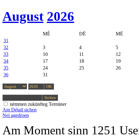
August
2026
MÉ
DË
MË
31
32
3
4
5
33
10
11
12
34
17
18
19
35
24
25
26
36
31
nëmmen zukünfteg Terminer
Am Détail sichen
Nei agedroen
Am Moment sinn 1251 User