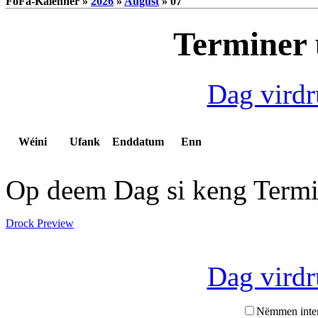
FoFa-Kalenner »
2026
»
August
» 07
Terminer 
Dag vird
Wéini
Ufank
Enddatum
Enn
Op deem Dag si keng Termi
Drock Preview
Dag vird
Nëmmen inte