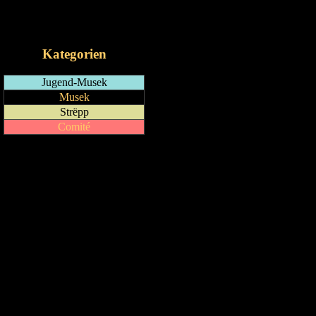
RSS-Feed
iCalendar-Feed
Kategorien
Jugend-Musek
Musek
Strëpp
Comité