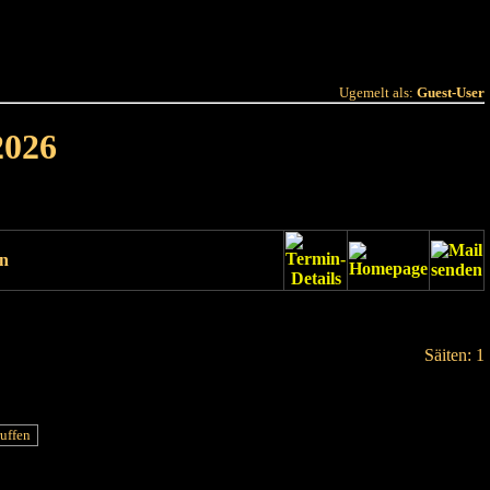
 Joer
Terminlëscht
Ugemelt als:
Guest-User
2026
un
Säiten: 1