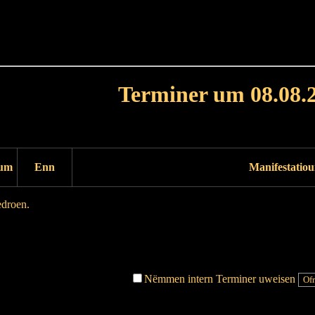
Haut
Dëss Woch
Dëse Mount
Dëst
Umellen
Terminer um 08.08.
Dag virdrunn
Dag duerno
um
Enn
Manifestatio
edroen.
Dag virdrunn
Dag duerno
Nëmmen intern Terminer uweisen