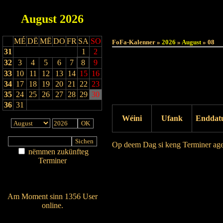
August
2026
MÉ
DË
MË
DO
FR
SA
SO
FoFa-Kalenner »
2026
»
August
» 08
31
1
2
32
3
4
5
6
7
8
9
33
10
11
12
13
14
15
16
34
17
18
19
20
21
22
23
35
24
25
26
27
28
29
30
36
31
Wéini
Ufank
Enddat
Op deem Dag si keng Terminer ag
nëmmen zukünfteg
Terminer
Drock Preview
Am Détail sichen
Nei agedroen
Am Moment sinn 1356 User
online.
Wien ass online?