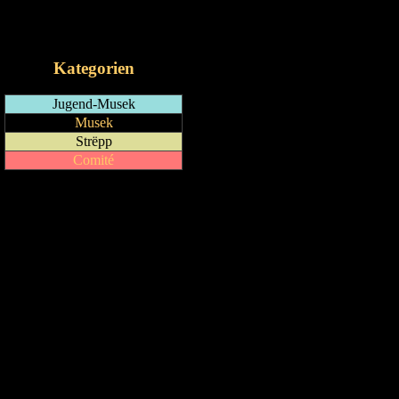
RSS-Feed
iCalendar-Feed
Kategorien
Jugend-Musek
Musek
Strëpp
Comité