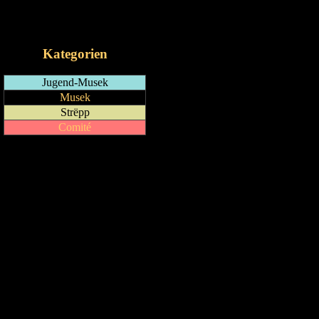
RSS-Feed
iCalendar-Feed
Kategorien
Jugend-Musek
Musek
Strëpp
Comité