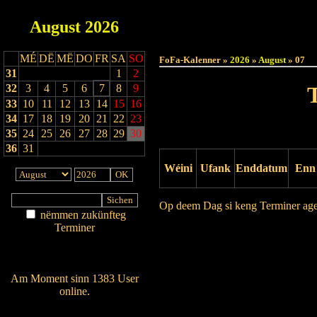
August
2026
Haut
MÉ
DË
MË
DO
FR
SA
SO
FoFa-Kalenner »
2026
»
August
» 07
31
1
2
32
3
4
5
6
7
8
9
33
10
11
12
13
14
15
16
34
17
18
19
20
21
22
23
35
24
25
26
27
28
29
30
36
31
Wéini
Ufank
Enddatum
Enn
Op deem Dag si keng Terminer ag
nëmmen zukünfteg
Terminer
Drock Preview
Am Détail sichen
Nei agedroen
Am Moment sinn 1383 User
online.
Wien ass online?