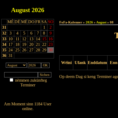
August
2026
Haut
MÉ
DË
MË
DO
FR
SA
SO
FoFa-Kalenner »
2026
»
August
» 08
31
1
2
32
3
4
5
6
7
8
9
33
10
11
12
13
14
15
16
34
17
18
19
20
21
22
23
35
24
25
26
27
28
29
30
36
31
Wéini
Ufank
Enddatum
Enn
Op deem Dag si keng Terminer ag
nëmmen zukünfteg
Terminer
Drock Preview
Am Détail sichen
Nei agedroen
Am Moment sinn 1184 User
online.
Wien ass online?