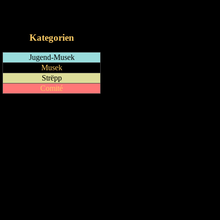
RSS-Feed
iCalendar-Feed
Kategorien
Jugend-Musek
Musek
Strëpp
Comité