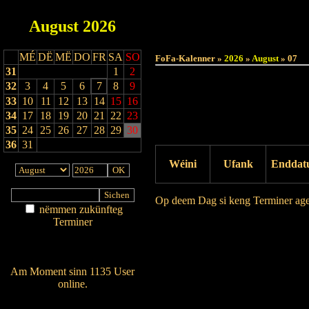
August
2026
MÉ
DË
MË
DO
FR
SA
SO
FoFa-Kalenner »
2026
»
August
» 07
31
1
2
32
3
4
5
6
7
8
9
33
10
11
12
13
14
15
16
34
17
18
19
20
21
22
23
35
24
25
26
27
28
29
30
36
31
Wéini
Ufank
Enddat
Op deem Dag si keng Terminer ag
nëmmen zukünfteg
Terminer
Drock Preview
Am Détail sichen
Nei agedroen
Am Moment sinn 1135 User
online.
Wien ass online?