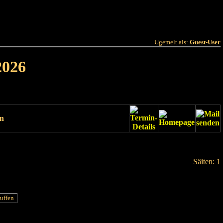
 Joer
Terminlëscht
Ugemelt als:
Guest-User
2026
un
Säiten: 1