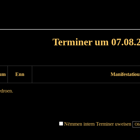
Haut
Dëss Woch
Dëse Mount
Dëst
Umellen
Terminer um 07.08.
Dag virdrunn
Dag duerno
um
Enn
Manifestatio
edroen.
Dag virdrunn
Dag duerno
Nëmmen intern Terminer uweisen