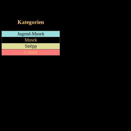
RSS-Feed
iCalendar-Feed
Kategorien
Jugend-Musek
Musek
Strëpp
Comité