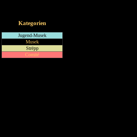
RSS-Feed
iCalendar-Feed
Kategorien
Jugend-Musek
Musek
Strëpp
Comité