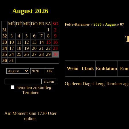
August
2026
Haut
MÉ
DË
MË
DO
FR
SA
SO
FoFa-Kalenner »
2026
»
August
» 07
31
1
2
32
3
4
5
6
7
8
9
33
10
11
12
13
14
15
16
34
17
18
19
20
21
22
23
35
24
25
26
27
28
29
30
36
31
Wéini
Ufank
Enddatum
Enn
Op deem Dag si keng Terminer ag
nëmmen zukünfteg
Terminer
Drock Preview
Am Détail sichen
Nei agedroen
Am Moment sinn 1730 User
online.
Wien ass online?