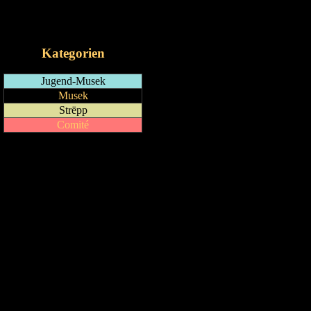
RSS-Feed
iCalendar-Feed
Kategorien
Jugend-Musek
Musek
Strëpp
Comité