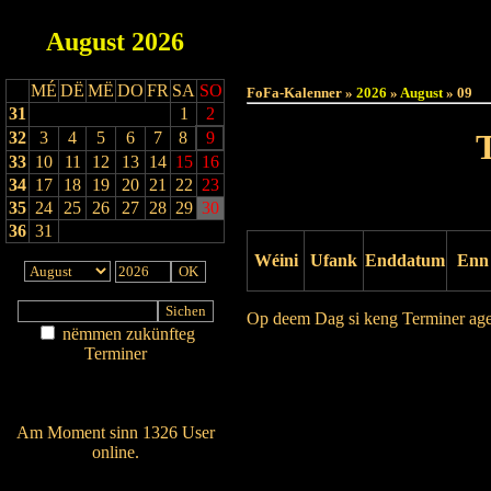
August
2026
Haut
MÉ
DË
MË
DO
FR
SA
SO
FoFa-Kalenner »
2026
»
August
» 09
31
1
2
32
3
4
5
6
7
8
9
33
10
11
12
13
14
15
16
34
17
18
19
20
21
22
23
35
24
25
26
27
28
29
30
36
31
Wéini
Ufank
Enddatum
Enn
Op deem Dag si keng Terminer ag
nëmmen zukünfteg
Terminer
Drock Preview
Am Détail sichen
Nei agedroen
Am Moment sinn 1326 User
online.
Wien ass online?