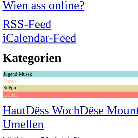
Wien ass online?
RSS-Feed
iCalendar-Feed
Kategorien
Jugend-Musek
Musek
Strëpp
Comité
Haut
Dëss Woch
Dëse Moun
Umellen