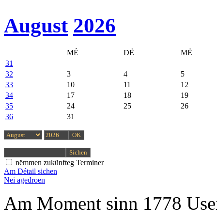
August
2026
MÉ
DË
MË
31
32
3
4
5
33
10
11
12
34
17
18
19
35
24
25
26
36
31
nëmmen zukünfteg Terminer
Am Détail sichen
Nei agedroen
Am Moment sinn 1778 User