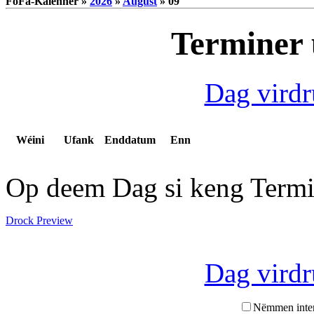
FoFa-Kalenner »
2026
»
August
» 09
Terminer 
Dag vird
Wéini
Ufank
Enddatum
Enn
Op deem Dag si keng Termi
Drock Preview
Dag vird
Nëmmen inte