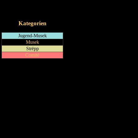
RSS-Feed
iCalendar-Feed
Kategorien
Jugend-Musek
Musek
Strëpp
Comité