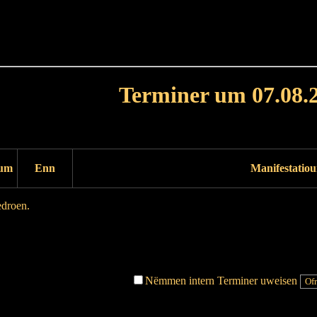
Haut
Dëss Woch
Dëse Mount
Dëst
Umellen
Terminer um 07.08.
Dag virdrunn
Dag duerno
um
Enn
Manifestatio
edroen.
Dag virdrunn
Dag duerno
Nëmmen intern Terminer uweisen