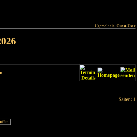
 Joer
Terminlëscht
Ugemelt als:
Guest-User
2026
un
Säiten: 1