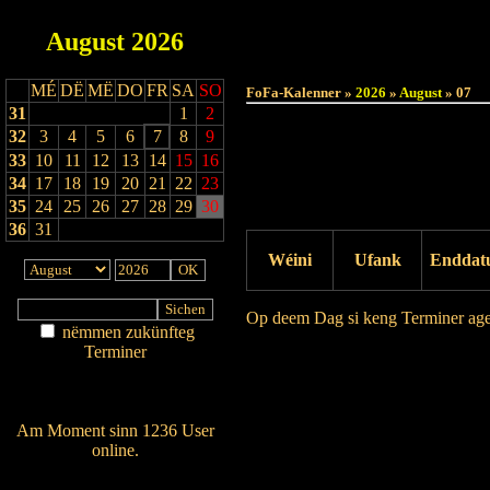
August
2026
MÉ
DË
MË
DO
FR
SA
SO
FoFa-Kalenner »
2026
»
August
» 07
31
1
2
32
3
4
5
6
7
8
9
33
10
11
12
13
14
15
16
34
17
18
19
20
21
22
23
35
24
25
26
27
28
29
30
36
31
Wéini
Ufank
Enddat
Op deem Dag si keng Terminer ag
nëmmen zukünfteg
Terminer
Drock Preview
Am Détail sichen
Nei agedroen
Am Moment sinn 1236 User
online.
Wien ass online?