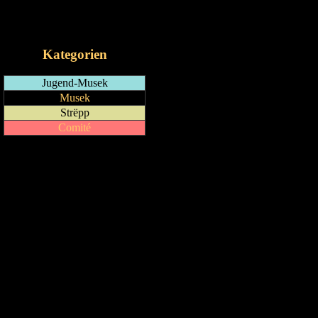
RSS-Feed
iCalendar-Feed
Kategorien
Jugend-Musek
Musek
Strëpp
Comité