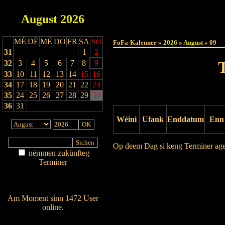
August
2026
Haut
MÉ
DË
MË
DO
FR
SA
SO
FoFa-Kalenner »
2026
»
August
» 09
31
1
2
32
3
4
5
6
7
8
9
33
10
11
12
13
14
15
16
34
17
18
19
20
21
22
23
35
24
25
26
27
28
29
30
36
31
Wéini
Ufank
Enddatum
Enn
Op deem Dag si keng Terminer ag
nëmmen zukünfteg
Terminer
Drock Preview
Am Détail sichen
Nei agedroen
Am Moment sinn 1472 User
online.
Wien ass online?