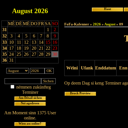
August
2026
Haut
MÉ
DË
MË
DO
FR
SA
SO
FoFa-Kalenner »
2026
»
August
» 09
31
1
2
32
3
4
5
6
7
8
9
33
10
11
12
13
14
15
16
34
17
18
19
20
21
22
23
35
24
25
26
27
28
29
30
36
31
Wéini
Ufank
Enddatum
Enn
Op deem Dag si keng Terminer ag
nëmmen zukünfteg
Terminer
Drock Preview
Am Détail sichen
Nei agedroen
Am Moment sinn 1375 User
online.
Wien ass online?