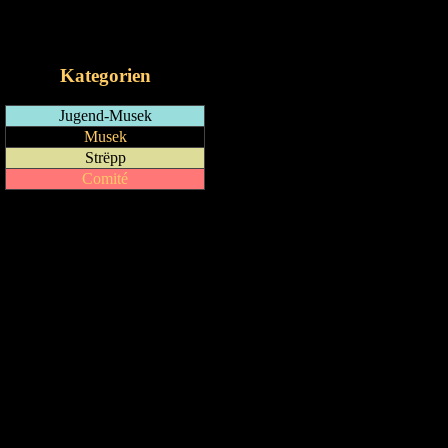
RSS-Feed
iCalendar-Feed
Kategorien
Jugend-Musek
Musek
Strëpp
Comité