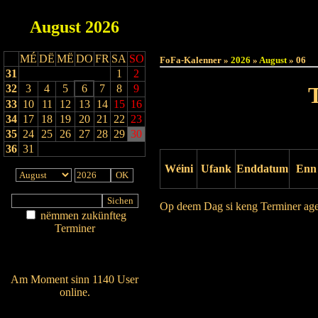
August
2026
Haut
MÉ
DË
MË
DO
FR
SA
SO
FoFa-Kalenner »
2026
»
August
» 06
31
1
2
32
3
4
5
6
7
8
9
33
10
11
12
13
14
15
16
34
17
18
19
20
21
22
23
35
24
25
26
27
28
29
30
36
31
Wéini
Ufank
Enddatum
Enn
Op deem Dag si keng Terminer ag
nëmmen zukünfteg
Terminer
Drock Preview
Am Détail sichen
Nei agedroen
Am Moment sinn 1140 User
online.
Wien ass online?