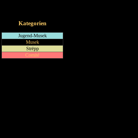
RSS-Feed
iCalendar-Feed
Kategorien
Jugend-Musek
Musek
Strëpp
Comité