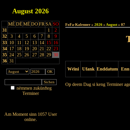
August
2026
Haut
MÉ
DË
MË
DO
FR
SA
SO
FoFa-Kalenner »
2026
»
August
» 07
31
1
2
32
3
4
5
6
7
8
9
33
10
11
12
13
14
15
16
34
17
18
19
20
21
22
23
35
24
25
26
27
28
29
30
36
31
Wéini
Ufank
Enddatum
Enn
Op deem Dag si keng Terminer ag
nëmmen zukünfteg
Terminer
Drock Preview
Am Détail sichen
Nei agedroen
Am Moment sinn 1057 User
online.
Wien ass online?