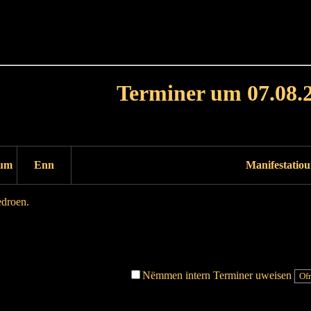
Haut
Dëss Woch
Dëse Mount
Dëst
Umellen
Terminer um 07.08.
Dag virdrunn
Dag duerno
um
Enn
Manifestatio
edroen.
Dag virdrunn
Dag duerno
Nëmmen intern Terminer uweisen