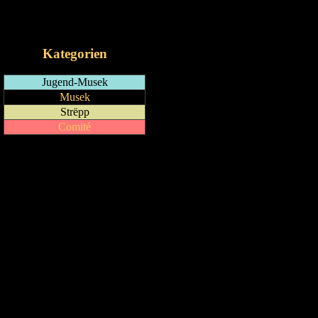
RSS-Feed
iCalendar-Feed
Kategorien
Jugend-Musek
Musek
Strëpp
Comité