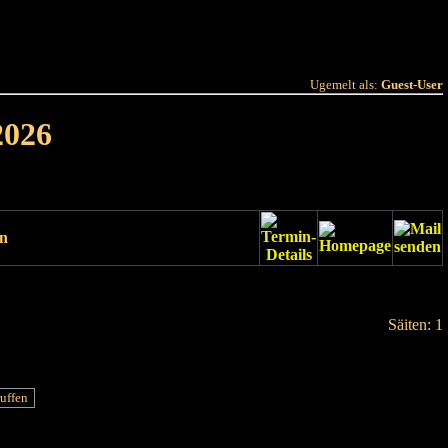
 Joer
Terminlëscht
Ugemelt als:
Guest-User
2026
un
Säiten: 1