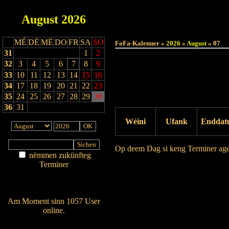
August
2026
MÉ
DË
MË
DO
FR
SA
SO
FoFa-Kalenner »
2026
»
August
» 07
31
1
2
32
3
4
5
6
7
8
9
33
10
11
12
13
14
15
16
34
17
18
19
20
21
22
23
35
24
25
26
27
28
29
30
36
31
Wéini
Ufank
Enddat
Op deem Dag si keng Terminer ag
nëmmen zukünfteg
Terminer
Drock Preview
Am Détail sichen
Nei agedroen
Am Moment sinn 1057 User
online.
Wien ass online?