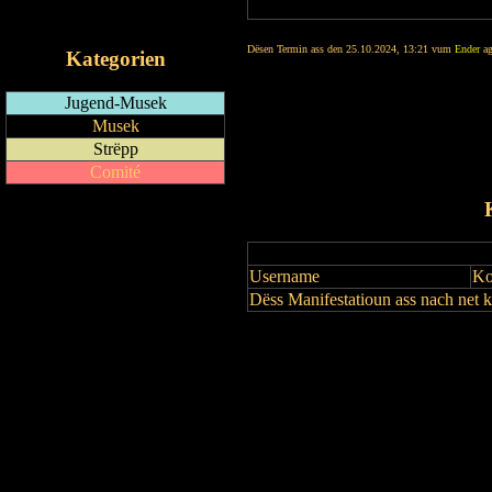
iCalendar-Feed
Dësen Termin ass den 25.10.2024, 13:21 vum
Ender
ag
Kategorien
Jugend-Musek
Musek
Strëpp
Comité
Username
Ko
Dëss Manifestatioun ass nach net 