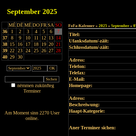
September
2025
Haut
MÉ
DË
MË
DO
FR
SA
SO
FoFa-Kalenner »
2025
»
September
»
0
36
1
2
3
4
5
6
7
Titel:
37
8
9
10
11
12
13
14
Ufanksdatum/-zäit:
38
15
16
17
18
19
20
21
Schlussdatum/-zäit:
39
22
23
24
25
26
27
28
40
29
30
Adress:
Telefon:
Telefax:
E-Mail:
nëmmen zukünfteg
Homepage:
Terminer
Am Détail sichen
Adress:
Nei agedroen
Beschreiwung:
Haapt-Kategorie:
Am Moment sinn 2270 User
online.
Wien ass online?
Aner Terminer sichen:
RSS-Feed