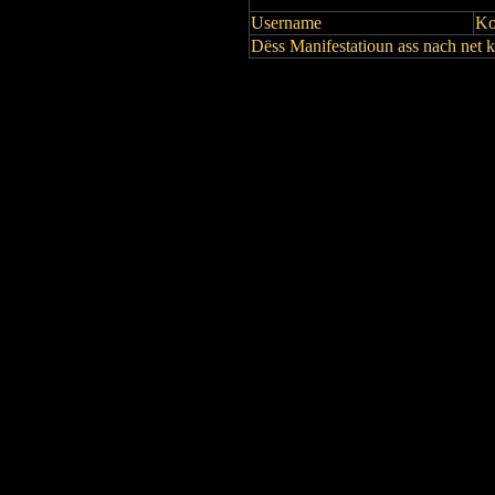
Username
Ko
Dëss Manifestatioun ass nach net 