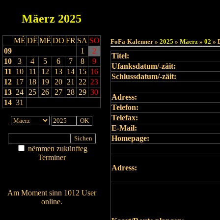
Mäerz
2025
Haut
MÉ
DË
MË
DO
FR
SA
SO
FoFa-Kalenner »
2025
»
Mäerz
»
02
» 
09
1
2
Titel:
10
3
4
5
6
7
8
9
Ufanksdatum/-zäit:
11
10
11
12
13
14
15
16
Schlussdatum/-zäit:
12
17
18
19
20
21
22
23
13
24
25
26
27
28
29
30
Adress:
14
31
Telefon:
Telefax:
E-Mail:
Homepage:
nëmmen zukünfteg
Terminer
Adress:
Am Détail sichen
Nei agedroen
Am Moment sinn 1012 User
online.
Wien ass online?