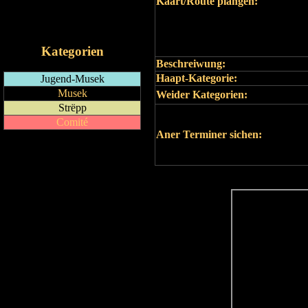
Kaart/Route plangen:
RSS-Feed
iCalendar-Feed
Kategorien
Beschreiwung:
Haapt-Kategorie:
Jugend-Musek
Musek
Weider Kategorien:
Strëpp
Comité
Aner Terminer sichen: