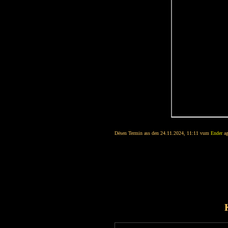
Dësen Termin ass den 24.11.2024, 11:11 vum
Ender
ag