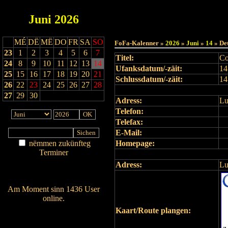
Juni
2026
Haut
MÉ
DË
MË
DO
FR
SA
SO
FoFa-Kalenner »
2026
»
Juni
»
14
» De
23
1
2
3
4
5
6
7
Titel:
Co
24
8
9
10
11
12
13
14
Ufanksdatum/-zäit:
14
25
15
16
17
18
19
20
21
Schlussdatum/-zäit:
14
26
22
23
24
25
26
27
28
27
29
30
Adress:
L
Telefon:
Telefax:
E-Mail:
nëmmen zukünfteg
Homepage:
Terminer
Am Détail sichen
Adress:
L
Nei agedroen
Am Moment sinn 1436 User
online.
Wien ass online?
Kaart/Route plangen:
RSS-Feed