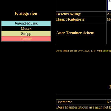
z
iCalendar-Feed
Kategorien
Beschreiwung:
Au
Haapt-Kategorie:
M
Jugend-Musek
Musek
Aner Terminer sichen:
Strëpp
Comité
Dësen Termin ass den 30.01.2026, 11:07 vum
Ender
ag
Username
Ko
Dëss Manifestatioun ass nach net 