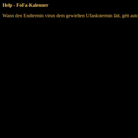
Help - FoFa-Kalenner
Wann den Endtermin virun dem gewielten Ufankstermin läit, gëtt aut