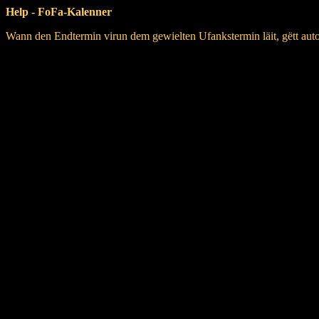
Help - FoFa-Kalenner
Wann den Endtermin virun dem gewielten Ufankstermin läit, gëtt aut