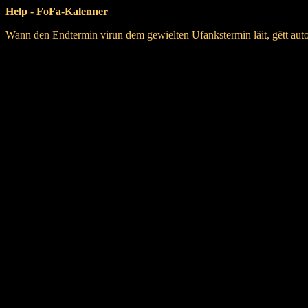
Help - FoFa-Kalenner
Wann den Endtermin virun dem gewielten Ufankstermin läit, gëtt aut