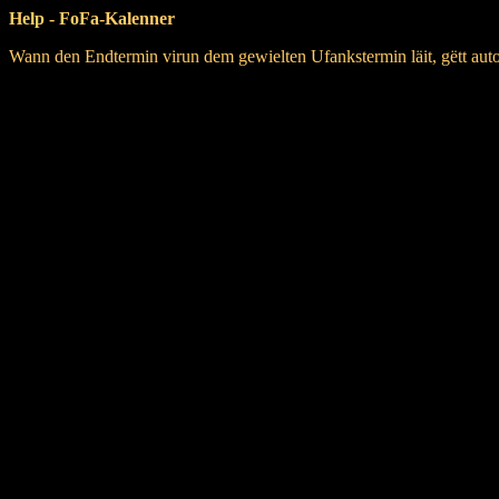
Help - FoFa-Kalenner
Wann den Endtermin virun dem gewielten Ufankstermin läit, gëtt aut