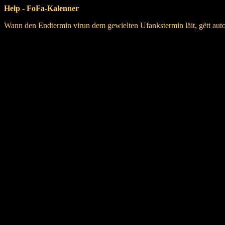
Help - FoFa-Kalenner
Wann den Endtermin virun dem gewielten Ufankstermin läit, gëtt aut