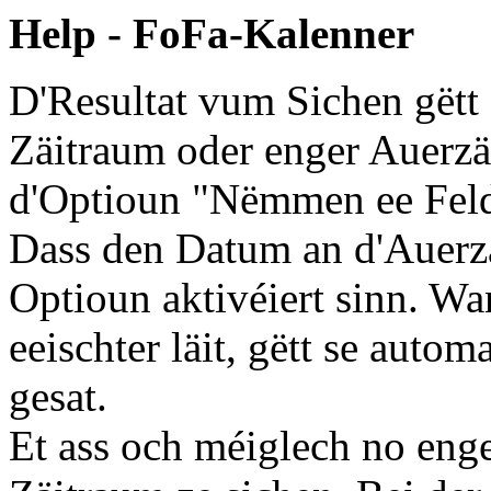
Help - FoFa-Kalenner
D'Resultat vum Sichen gët
Zäitraum oder enger Auerzä
d'Optioun "Nëmmen ee Feld
Dass den Datum an d'Auerzäi
Optioun aktivéiert sinn. Wa
eeischter läit, gëtt se autom
gesat.
Et ass och méiglech no en