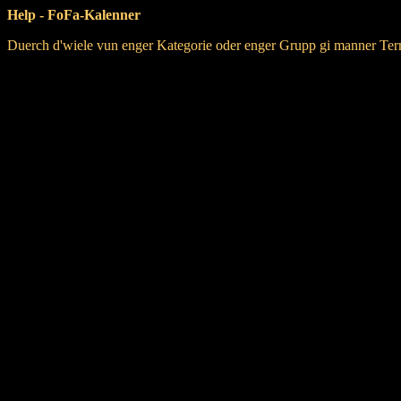
Help - FoFa-Kalenner
Duerch d'wiele vun enger Kategorie oder enger Grupp gi manner Te