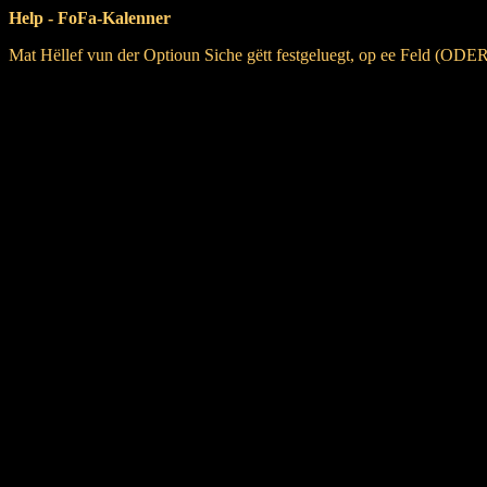
Help - FoFa-Kalenner
Mat Hëllef vun der Optioun Siche gëtt festgeluegt, op ee Feld (OD