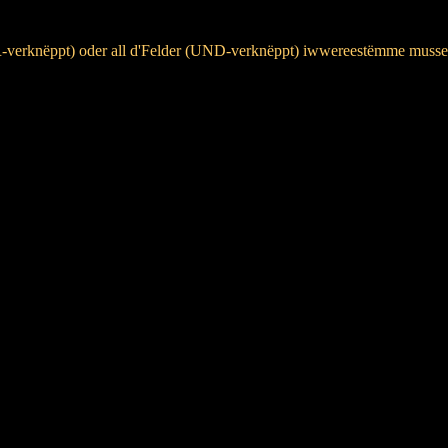
ER-verknëppt) oder all d'Felder (UND-verknëppt) iwwereestëmme musse