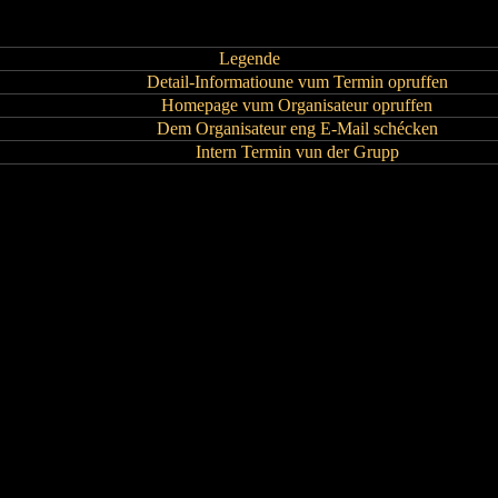
Legende
Detail-Informatioune vum Termin opruffen
Homepage vum Organisateur opruffen
Dem Organisateur eng E-Mail schécken
Intern Termin vun der Grupp