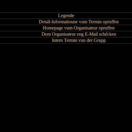
Legende
Detail-Informatioune vum Termin opruffen
Homepage vum Organisateur opruffen
Dem Organisateur eng E-Mail schécken
Intern Termin vun der Grupp