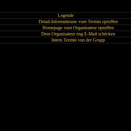
Legende
Detail-Informatioune vum Termin opruffen
Homepage vum Organisateur opruffen
Dem Organisateur eng E-Mail schécken
Intern Termin vun der Grupp