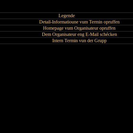
Legende
Detail-Informatioune vum Termin opruffen
Homepage vum Organisateur opruffen
Dem Organisateur eng E-Mail schécken
Intern Termin vun der Grupp