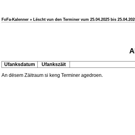
FoFa-Kalenner » Lëscht vun den Terminer vum 25.04.2025 bis 25.04.202
A
Ufanksdatum
Ufankszäit
An dësem Zäitraum si keng Terminer agedroen.